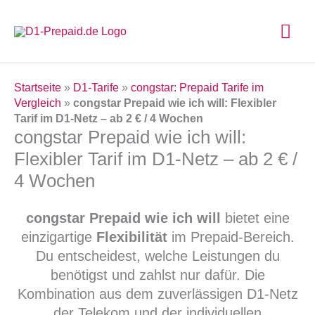
Zum
Hau
Inhalt
springen
Startseite
»
D1-Tarife
»
congstar: Prepaid Tarife im
Vergleich
»
congstar Prepaid wie ich will: Flexibler
Tarif im D1-Netz – ab 2 € / 4 Wochen
congstar Prepaid wie ich will:
Flexibler Tarif im D1-Netz – ab 2 € /
4 Wochen
congstar Prepaid wie ich will
bietet eine
einzigartige
Flexibilität
im Prepaid-Bereich.
Du entscheidest, welche Leistungen du
benötigst und zahlst nur dafür. Die
Kombination aus dem zuverlässigen D1-Netz
der Telekom und der individuellen